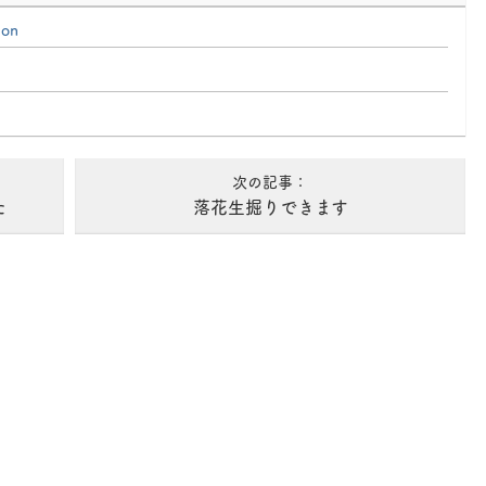
ion
次の記事：
た
落花生掘りできます