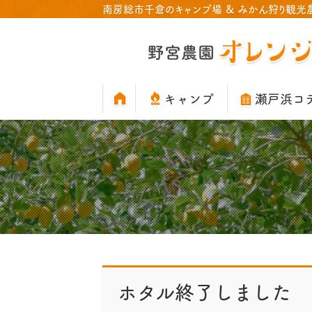
南房総市千倉のキャンプ場 & みかん狩り観光
HOME
キャンプ
瀬戸浜コ
公
開
日:
ホタル終了しました
2021-