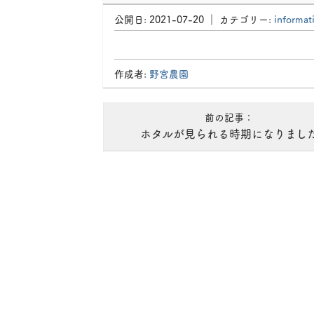
07-
公開日:
2021-07-20
｜ カテゴリー:
informat
20
｜
カ
作成者:
野宮農園
テ
ゴ
前の記事：
リ
ホタルが見られる時期になりまし
ー:
information