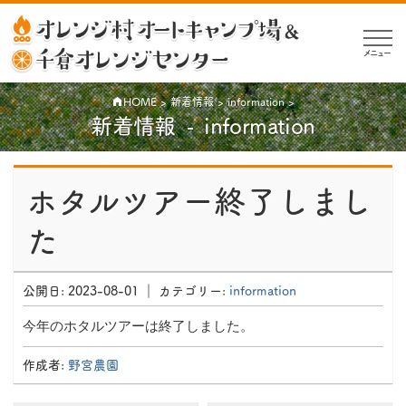
メニュー
HOME
>
新着情報
>
information
>
新着情報
information
公
開
ホタルツアー終了しまし
日:
た
2023-
08-
01
公開日:
2023-08-01
｜ カテゴリー:
information
｜
カ
今年のホタルツアーは終了しました。
テ
ゴ
作成者:
野宮農園
リ
ー: