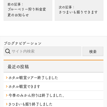
information
前の記事：
次の記事：
ブルーベリー狩り料金変
さつまいも掘りできます
更のお知らせ
ブログナビゲーション
サ
イ
ト
最近の投稿
内
検
ホタル観賞ツアー終了しました
索
ホタル観賞できます
今季のみかん狩りは終了しました。
さつまいも掘り終了しました