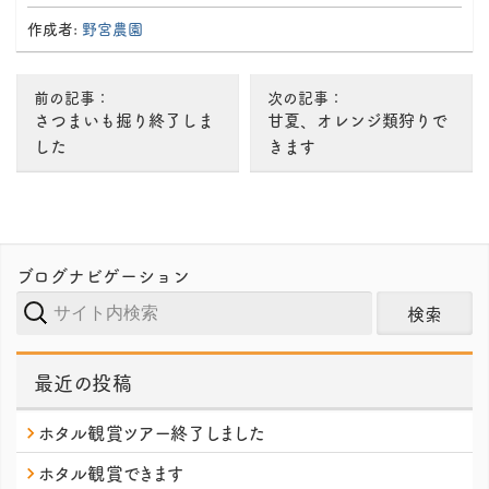
information
作成者:
野宮農園
前の記事：
次の記事：
さつまいも掘り終了しま
甘夏、オレンジ類狩りで
した
きます
ブログナビゲーション
サ
イ
ト
最近の投稿
内
検
ホタル観賞ツアー終了しました
索
ホタル観賞できます