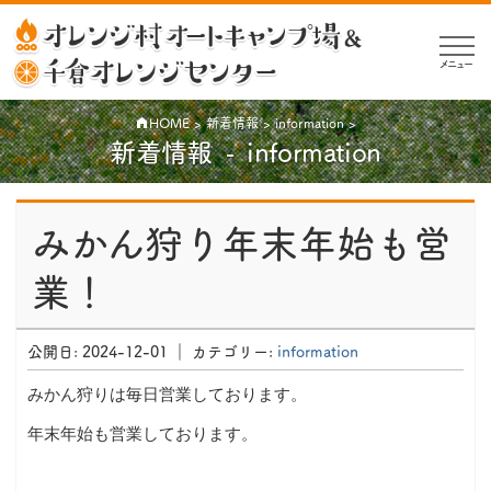
メニュー
HOME
>
新着情報
>
information
>
新着情報
information
公
開
みかん狩り年末年始も営
日:
業！
2024-
12-
01
公開日:
2024-12-01
｜ カテゴリー:
information
｜
カ
みかん狩りは毎日営業しております。
テ
ゴ
年末年始も営業しております。
リ
ー: