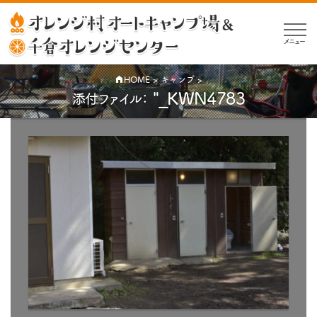
メニュー
HOME
>
キャンプ
>
"_KWN4783
添付ファイル：
公
開
日:
2020-
04-
08
｜
元
の
サ
イ
ズ: