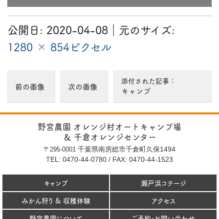
1280 × 854
ピ
公開日:
2020-04-08
｜元のサイズ:
ク
1280 × 854ピクセル
セ
ル
添付された記事：
前の画像
次の画像
キャンプ
野宮農園 オレンジ村オートキャンプ場
＆ 千倉オレンジセンター
千葉県南房総市千倉町久保1494
〒295-0001
TEL: 0470-44-0780
/
FAX: 0470-44-1523
キャンプ
瀬戸浜コテージ
みかん狩り & 収穫体験
アクセス
野宮農園について
ご予約･お問い合わせ