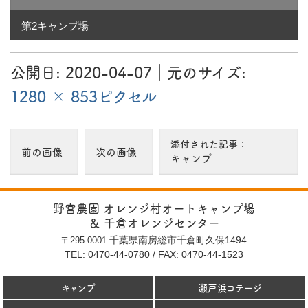
1280 × 853
第2キャンプ場
ピ
ク
セ
公開日:
2020-04-07
（
｜元のサイズ:
2020-05-13
更新）
ル
1280 × 853ピクセル
添付された記事：
前の画像
次の画像
キャンプ
野宮農園 オレンジ村オートキャンプ場
＆ 千倉オレンジセンター
千葉県南房総市千倉町久保1494
〒295-0001
TEL: 0470-44-0780
/
FAX: 0470-44-1523
キャンプ
瀬戸浜コテージ