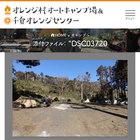
メニュー
HOME
>
キャンプ
>
"DSC03720
添付ファイル：
公
開
日:
2020-
04-
07
（
｜
2020-
05-13
元
更
新）
の
サ
イ
ズ: