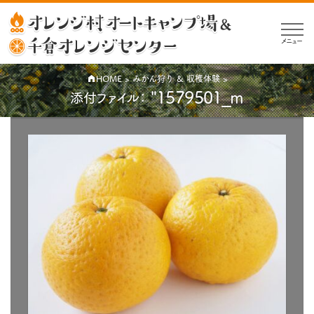
メニュー
HOME
>
みかん狩り & 収穫体験
>
"1579501_m
添付ファイル：
公
開
日:
2020-
05-
13
（
｜
2020-
05-13
元
更
新）
の
サ
イ
ズ: