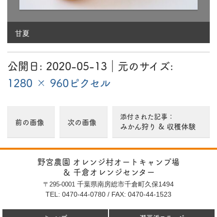
1280 × 960
ピ
ク
甘夏
セ
ル
公開日:
2020-05-13
（
｜元のサイズ:
2020-05-13
更新）
1280 × 960ピクセル
添付された記事：
前の画像
次の画像
みかん狩り & 収穫体験
野宮農園 オレンジ村オートキャンプ場
＆ 千倉オレンジセンター
千葉県南房総市千倉町久保1494
〒295-0001
TEL: 0470-44-0780
/
FAX: 0470-44-1523