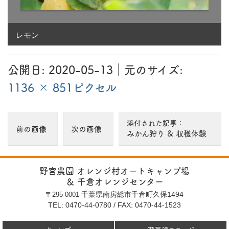
1136 × 851
ピ
ク
レモン
セ
ル
公開日:
2020-05-13
（
｜元のサイズ:
2020-05-13
更新）
1136 × 851ピクセル
添付された記事：
前の画像
次の画像
みかん狩り & 収穫体験
野宮農園 オレンジ村オートキャンプ場
＆ 千倉オレンジセンター
千葉県南房総市千倉町久保1494
〒295-0001
TEL: 0470-44-0780
/
FAX: 0470-44-1523