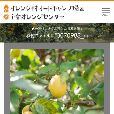
メニュー
HOME
>
みかん狩り & 収穫体験
>
"3070988_m
添付ファイル：
公
開
日:
2020-
05-
13
（
｜
2020-
05-13
元
更
新）
の
サ
イ
ズ: