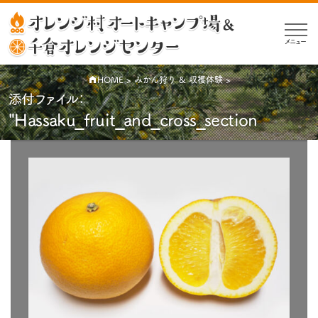
メニュー
HOME
>
みかん狩り & 収穫体験
>
添付ファイル：
"Hassaku_fruit_and_cross_section
公
開
日:
2020-
07-
07
（
｜
2020-
07-07
元
更
新）
の
サ
イ