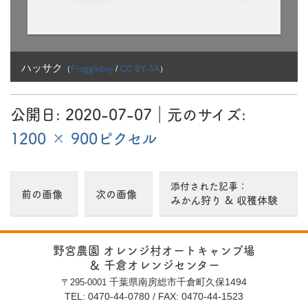
ズ:
1200 × 900
ピ
ク
ハッサク
Froggieboy
CC BY-SA
（
/
）
セ
ル
公開日:
2020-07-07
（
｜元のサイズ:
2020-07-07
更新）
1200 × 900ピクセル
添付された記事：
前の画像
次の画像
みかん狩り & 収穫体験
野宮農園 オレンジ村オートキャンプ場
＆ 千倉オレンジセンター
千葉県南房総市千倉町久保1494
〒295-0001
TEL: 0470-44-0780
/
FAX: 0470-44-1523