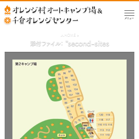
メニュー
HOME
>
"second-sites
添付ファイル：
公
開
日:
2024-
07-
23
｜
元
の
サ
イ
ズ: