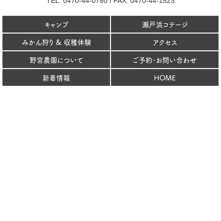
TEL: 0470-44-0780
/
FAX: 0470-44-1523
キャンプ
瀬戸浜コテージ
みかん狩り & 収穫体験
アクセス
野宮農園について
ご予約･お問い合わせ
新着情報
HOME